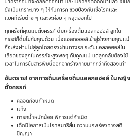
น้ำคร่ำก่อนที่จะคลอดออกมา และเมื่อคลอดออกมาแล้ว ไขนี้ก็
ยังเป็นเกราะบาง ๆ ให้กับทารก ช่วยป้องกันเชื้อโรคและ
แบคทีเรียต่าง ๆ และจะค่อย ๆ หลุดออกไป
ทุกครั้งที่คุณแม่ตั้งครรภ์ ดื่มเครื่องดื่มแอลกอฮอล์ ลูกใน
ครรภ์ก็ดื่มไปกับคุณด้วย เมื่อแอลกอฮอล์เข้าสู่ร่างกายคุณแม่
ก็จะส่งผ่านไปสู่ลูกโดยตรงผ่านทางรก ระดับแอลกอฮอล์ใน
เลือดของลูกในครรภ์จะสูงพอๆ กับคุณแม่ แต่ลูกกลับต้องใช้
เวลาในการขับสารพิษนี้ออกจากร่างกายมากกว่าถึงสองเท่า
อันตราย! จากการดื่มเครื่องดื่มแอลกอฮอล์ ในหญิง
ตั้งครรภ์
คลอดก่อนกำหนด
แท้ง
ทารกน้ำหนักน้อย พิการแต่กำเนิด
เด็กมีโอกาสเป็นโรคสมาธิสั้น ความบกพร่องทางสติ
ปัญญา