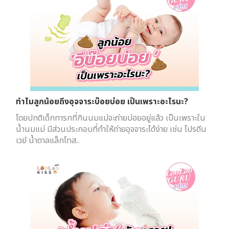
ทำไมลูกน้อยถึงอุจจาระบ๊อยบ่อย เป็นเพราะอะไรนะ?
โดยปกติเด็กทารกที่กินนมแม่จะถ่ายบ่อยอยู่แล้ว เป็นเพราะใน
น้ำนมแม่ มีส่วนประกอบที่ทำให้ถ่ายอุจจาระได้ง่าย เช่น โปรตีน
เวย์ น้ำตาลแล็กโทส..