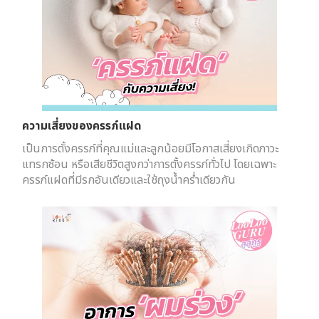
ความเสี่ยงของครรภ์แฝด
เป็นการตั้งครรภ์ที่คุณแม่และลูกน้อยมีโอกาสเสี่ยงเกิดภาวะ
แทรกซ้อน หรือเสียชีวิตสูงกว่าการตั้งครรภ์ทั่วไป โดยเฉพาะ
ครรภ์แฝดที่มีรกอันเดียวและใช้ถุงน้ำคร่ำเดียวกัน