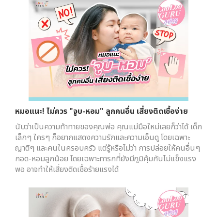
หมอแนะ! ไม่ควร "จูบ-หอม" ลูกคนอื่น เสี่ยงติดเชื้อง่าย
นับว่าเป็นความท้าทายของคุณพ่อ คุณแม่มือใหม่เลยก็ว่าได้ เด็ก
เล็กๆ ใครๆ ก็อยากแสดงความรักและความเอ็นดู โดยเฉพาะ
ญาติๆ และคนในครอบครัว แต่รู้หรือไม่ว่า การปล่อยให้คนอื่นๆ
กอด-หอมลูกน้อย โดยเฉพาะทารกที่ยังมีภูมิคุ้มกันไม่แข็งแรง
พอ อาจทำให้เสี่ยงติดเชื้อร้ายแรงได้