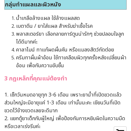
กลุ่มทำแผลและผิวหนัง
น้ำเกลือล้างแผล ใช้ล้างแผลสด
เบตาดีน / ยาใส่แผล สำหรับฆ่าเชื้อโรค
พลาสเตอร์ยา เลือกลายการ์ตูนน่ารักๆ ช่วยปลอบใจลูก
ได้ดีมากค่ะ
คาลาไมน์ ทาแก้ผดผื่นคัน หรือแมลงสัตว์กัดต่อย
ครีมทาผื่นผ้าอ้อม ใช้ทาเคลือบผิวทุกครั้งหลังเปลี่ยนผ้า
อ้อม เพื่อกันความอับชื้น
3 กฎเหล็กที่คุณแม่ต้องทำ
1. เช็กวันหมดอายุทุก 3-6 เดือน เพราะยาน้ำที่เปิดขวดแล้ว
ส่วนใหญ่จะมีอายุแค่ 1-3 เดือน เท่านั้นนะคะ เขียนวันที่เปิด
ขวดไว้ข้างขวดเลยจะดีมาก
2. แยกตู้ยาเด็กกับผู้ใหญ่ เพื่อป้องกันการหยิบผิดในความมืด
หรือเวลาเร่งรีบค่ะ