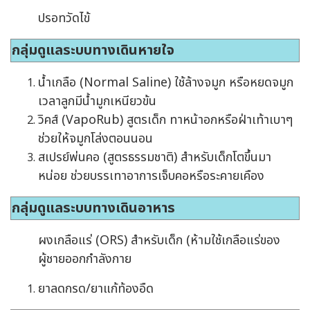
ปรอทวัดไข้
กลุ่มดูแลระบบทางเดินหายใจ
น้ำเกลือ (Normal Saline) ใช้ล้างจมูก หรือหยดจมูก
เวลาลูกมีน้ำมูกเหนียวข้น
วิคส์ (VapoRub) สูตรเด็ก ทาหน้าอกหรือฝ่าเท้าเบาๆ
ช่วยให้จมูกโล่งตอนนอน
สเปรย์พ่นคอ (สูตรธรรมชาติ) สำหรับเด็กโตขึ้นมา
หน่อย ช่วยบรรเทาอาการเจ็บคอหรือระคายเคือง
กลุ่มดูแลระบบทางเดินอาหาร
ผงเกลือแร่ (ORS) สำหรับเด็ก (ห้ามใช้เกลือแร่ของ
ผู้ชายออกกำลังกาย
ยาลดกรด/ยาแก้ท้องอืด