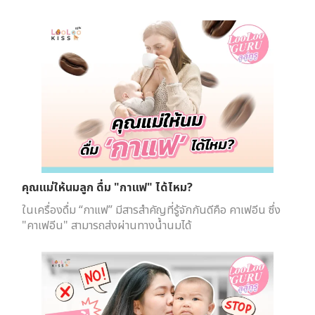
คุณแม่ให้นมลูก ดื่ม "กาแฟ" ได้ไหม?
ในเครื่องดื่ม “กาแฟ” มีสารสำคัญที่รู้จักกันดีคือ คาเฟอีน ซึ่ง
"คาเฟอีน" สามารถส่งผ่านทางน้ำนมได้