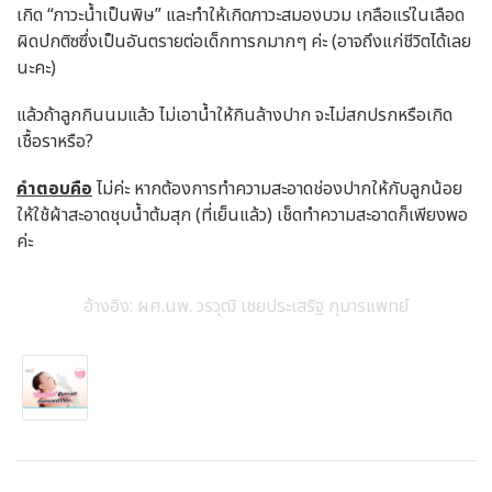
เกิด “ภาวะน้ำเป็นพิษ” และทำให้เกิดภาวะสมองบวม เกลือแร่ในเลือด
ผิดปกติซซึ่งเป็นอันตรายต่อเด็กทารกมากๆ ค่ะ (อาจถึงแก่ชีวิตได้เลย
นะคะ)
แล้วถ้าลูกกินนมแล้ว ไม่เอาน้ำให้กินล้างปาก จะไม่สกปรกหรือเกิด
เชื้อราหรือ?
คำตอบคือ
ไม่ค่ะ หากต้องการทำความสะอาดช่องปากให้กับลูกน้อย
ให้ใช้ผ้าสะอาดชุบน้ำต้มสุก (ที่เย็นแล้ว) เช็ดทำความสะอาดก็เพียงพอ
ค่ะ
อ้างอิง: ผศ.นพ. วรวุฒิ เชยประเสริฐ กุมารแพทย์