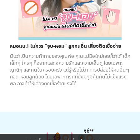
หมอแนะ! ไม่ควร "จูบ-หอม" ลูกคนอื่น เสี่ยงติดเชื้อง่าย
นับว่าเป็นความท้าทายของคุณพ่อ คุณแม่มือใหม่เลยก็ว่าได้ เด็ก
เล็กๆ ใครๆ ก็อยากแสดงความรักและความเอ็นดู โดยเฉพาะ
ญาติๆ และคนในครอบครัว แต่รู้หรือไม่ว่า การปล่อยให้คนอื่นๆ
กอด-หอมลูกน้อย โดยเฉพาะทารกที่ยังมีภูมิคุ้มกันไม่แข็งแรง
พอ อาจทำให้เสี่ยงติดเชื้อร้ายแรงได้