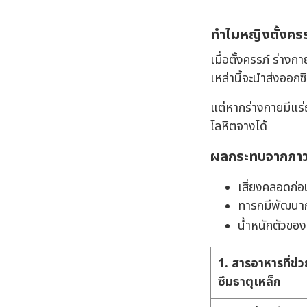
ทำไมหญิงตั้งครร
เมื่อตั้งครรภ์ ร่าง
เหล่านี้จะนำส่งออกซ
แต่หากร่างกายมีแร่
โลหิตจางได้
ผลกระทบจากภาว
เสี่ยงคลอดก่
ทารกมีพัฒนากา
น้ำหนักตัวขอ
1. สารอาหารที่ช่
ซึมธาตุเหล็ก