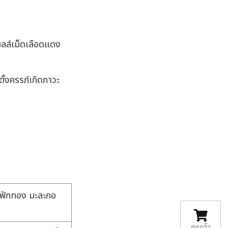
เซลล์เม็ดเลือดแดง
ั้งครรภ์เกิดภาวะ
ข่ ฟักทอง มะละกอ
ตะกร้า