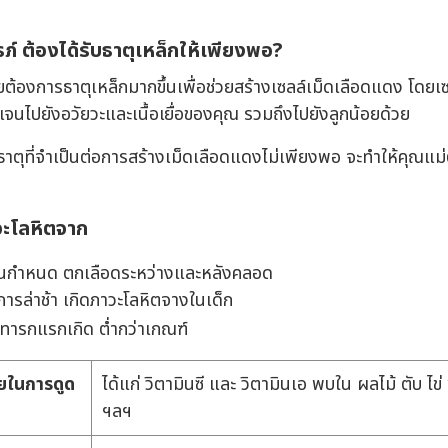
ภ์ ต้องได้รับธาตุเหล็กให้เพียงพอ?
กายต้องการธาตุเหล็กมากขึ้นเพื่อช่วยสร้างเซลล์เม็ดเลือดแดง โดย
ิเจนไปยังอวัยวะและเนื้อเยื่อของคุณ รวมถึงไปยังลูกน้อยด้วย
ธาตุที่จำเป็นต่อการสร้างเม็ดเลือดแดงไม่เพียงพอ จะทำให้คุณแม่ต
ะโลหิตจาก
อนกำหนด ตกเลือดระหว่างและหลังคลอด
รล่าช้า เกิดภาวะโลหิตจางในเด็ก
งทารกแรกเกิด ต่ำกว่าเกณฑ์
วยในการดูด
ได้แก่ วิตามินซี และ วิตามินเอ พบใน ผลไม้ ตับ ไ
ฯลฯ