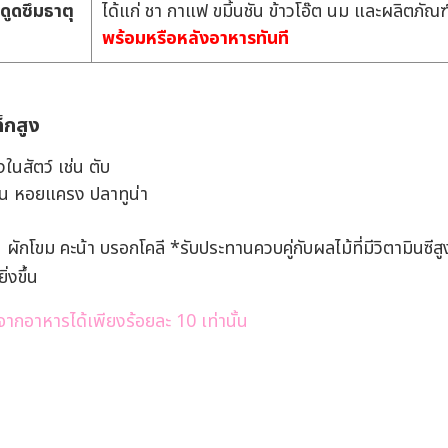
รดูดซึมธาตุ
ได้แก่ ชา กาแฟ ขมิ้นชัน ข้าวโอ๊ต นม และผลิตภั
พร้อมหรือหลังอาหารทันที
็กสูง
องในสัตว์ เช่น ตับ
่น หอยแครง ปลาทูน่า
น ผักโขม คะน้า บรอกโคลี *รับประทานควบคู่กับผลไม้ที่มีวิตามินซีสู
ิ่งขึ้น
จากอาหารได้เพียงร้อยละ 10 เท่านั้น