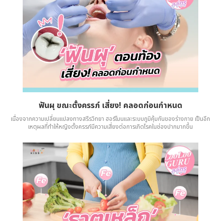
ฟันผุ ขณะตั้งครรภ์ เสี่ยง! คลอดก่อนกำหนด
เนื่องจากความเปลี่ยนแปลงทางสรีรวิทยา ฮอร์โมนและระบบภูมิคุ้มกันของร่างกาย เป็นอีก
เหตุผลที่ทำให้หญิงตั้งครรภ์มีความเสี่ยงต่อการเกิดโรคในช่องปากมากขึ้น