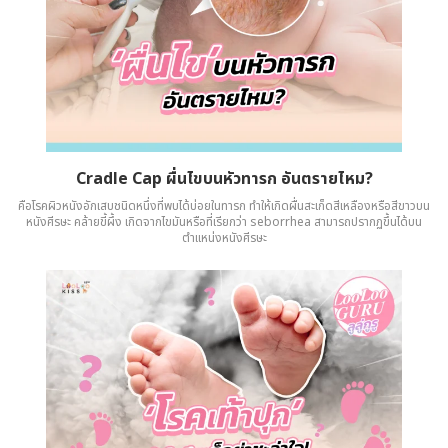
Cradle Cap ผื่นไขบนหัวทารก อันตรายไหม?
คือโรคผิวหนังอักเสบชนิดหนึ่งที่พบได้บ่อยในทารก ทำให้เกิดผื่นสะเก็ดสีเหลืองหรือสีขาวบน
หนังศีรษะ คล้ายขี้ผึ้ง เกิดจากไขมันหรือที่เรียกว่า seborrhea สามารถปรากฏขึ้นได้บน
ตำแหน่งหนังศีรษะ