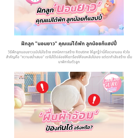
ฝึกลูก "นอนยาว" คุณแม่ได้พัก ลูกน้อยก็แฮปปี้
วิธีฝึกลูกนอนยาวฉบับไม่ใจร้าย เทคนิคการสร้าง Routine ให้ลูกรู้ว่านี่คือเวลานอน หัวใจ
สำคัญคือ "ความสม่ำเสมอ" เราไม่ได้ปล่อยให้เขาร้องไห้จนหลับไปเอง แต่เรากำลังสร้าง เข็ม
นาฬิกาในตัวลูก