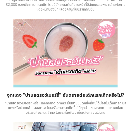
32,000 ของเด็กทารกแรกเกิด โดยมีลักษณะเด่นคือ ใบหน้าที่มีลักษณะเฉพาะ คล้ายกับการ
แต่งหน้าของนักแสดงคาบูกิในประเทศญี่ปุ่น
จุดแดง "ปานสตรอว์เบอร์รี่" อันตรายต่อเด็กแรกเกิดหรือไม่?
"ปานสตรอว์เบอร์รี" หรือ Haemangiomas เป็นปานชนิดหนึ่งที่พบได้บ่อยในเด็กทารก มีสี
แดงหรือม่วงคล้ายผลสตรอว์เบอร์รี สามารถเกิดขึ้นได้ทุกส่วนของร่างกาย แต่พบบ่อย
บริเวณศีรษะและลำคอ โดยจะเริ่มพัฒนาขึ้นหลังคลอดไม่นาน