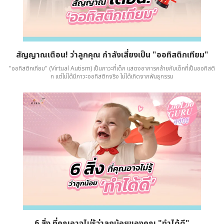
สัญญาณเตือน! ว่าลูกคุณ กำลังเสี่ยงเป็น "ออทิสติกเทียม"
"ออทิสติกเทียม" (Virtual Autism) เป็นภาวะที่เด็ก แสดงอาการคล้ายกับเด็กที่เป็นออทิสติ
ก แต่ไม่ได้มีภาวะออทิสติกจริง ไม่ได้เกิดจากพันธุกรรม
6 สิ่ง ที่คุณอาจไม่รู้ว่าลูกน้อยของคุณ "ทำได้ดี"