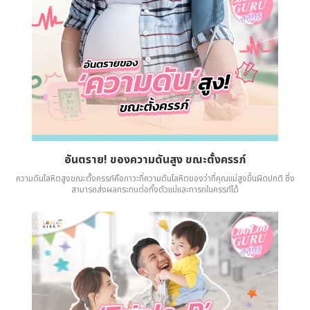
อันตราย! ของความดันสูง ขณะตั้งครรภ์
ความดันโลหิตสูงขณะตั้งครรภ์คือภาวะที่ความดันโลหิตของว่าที่คุณแม่สูงขึ้นผิดปกติ ซึ่ง
สามารถส่งผลกระทบต่อทั้งตัวแม่และทารกในครรภ์ได้