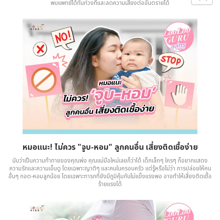
พบแพทย์ได้ทันท่วงทีและลดความเสี่ยงต่ออันตรายได้
หมอแนะ! ไม่ควร "จูบ-หอม" ลูกคนอื่น เสี่ยงติดเชื้อง่าย
นับว่าเป็นความท้าทายของคุณพ่อ คุณแม่มือใหม่เลยก็ว่าได้ เด็กเล็กๆ ใครๆ ก็อยากแสดง
ความรักและความเอ็นดู โดยเฉพาะญาติๆ และคนในครอบครัว แต่รู้หรือไม่ว่า การปล่อยให้คน
อื่นๆ กอด-หอมลูกน้อย โดยเฉพาะทารกที่ยังมีภูมิคุ้มกันไม่แข็งแรงพอ อาจทำให้เสี่ยงติดเชื้อ
ร้ายแรงได้