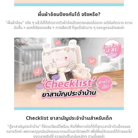
ผื่นผ้าอ้อมป้องกันได้ จริงหรือ?
"ผื่นผ้าอ้อม" จริง ๆ แล้วไม่ได้เกิดจากตัวผ้าอ้อมโดยตรงเสมอไปนะคะ แต่มันเกิดจาก ความ
อับชื้น + แบคทีเรียของเสีย + การเสียดสี ที่รุมเร้าผิวบาง ๆ ของลูกจนอักเสบค่ะ
Checklist ยาสามัญประจำบ้านสำหรับเด็ก
"ตู้ยาสามัญประจำบ้าน" ที่จัดเตรียมไว้พร้อม คือที่พึ่งทางใจที่ดีที่สุดเวลาเจ้าตัวเล็กงอแง
กลางดึกค่ะ เพราะเหตุฉุกเฉินมักชอบมาตอนร้านยาปิดพอดี! เพื่อให้แม่จัดของได้ง่ายและไม่
งงเวลาหยิบใช้ ควรแบ่งเป็นกลุ่มหลักๆ ตามนี้เลยค่ะ