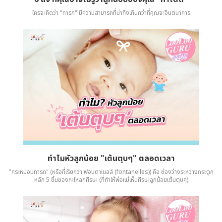
ใครจะคิดว่า "ทารก" มีความสามารถที่น่าทึ่งเกินกว่าที่คุณจะจินตนาการ
ทำไมหัวลูกน้อย "เต้นตุบๆ" ตลอดเวลา
"กระหม่อมทารก" (หรือที่เรียกว่า ฟอนตาเนลล์ (fontanelles)) คือ ช่องว่างระหว่างกระดูก
หลัก 5 ชิ้นของกะโหลกศีรษะ (ที่ทำให้พ่อแม่เห็นศีรษะลูกน้อยเต้นตุบๆ)