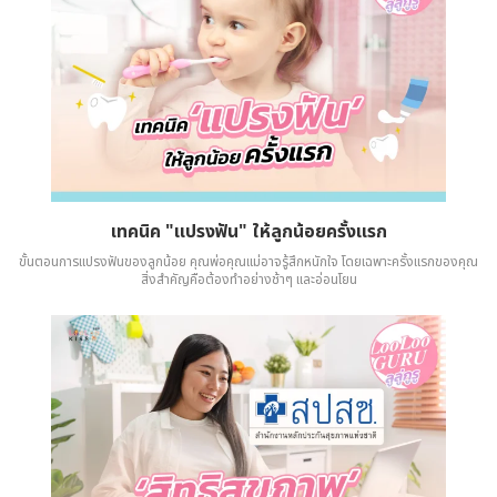
เทคนิค "แปรงฟัน" ให้ลูกน้อยครั้งแรก
ขั้นตอนการแปรงฟันของลูกน้อย คุณพ่อคุณแม่อาจรู้สึกหนักใจ โดยเฉพาะครั้งแรกของคุณ
สิ่งสําคัญคือต้องทำอย่างช้าๆ และอ่อนโยน