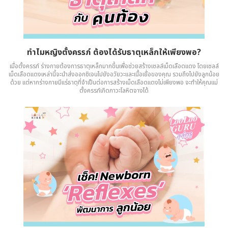
ทำไมหญิงตั้งครรภ์ ต้องได้รับธาตุเหล็กให้เพียงพอ?
เมื่อตั้งครรภ์ ร่างกายต้องการธาตุเหล็กมากขึ้นเพื่อช่วยสร้างเซลล์เม็ดเลือดแดง โดยเซลล์
เม็ดเลือดแดงเหล่านี้จะนำส่งออกซิเจนไปยังอวัยวะและเนื้อเยื่อของคุณ รวมถึงไปยังลูกน้อย
ด้วย แต่หากร่างกายมีแร่ธาตุที่จำเป็นต่อการสร้างเม็ดเลือดแดงไม่เพียงพอ จะทำให้คุณแม่
ตั้งครรภ์เกิดภาวะโลหิตจางได้