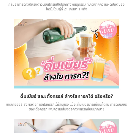
กลุ่มอาการดาวน์หรือดาวน์ซินโดรมเป็นโรคทางพันธุกรรม ที่เกิดจากความผิดปกติของ
โครโมโซมคู่ที่ 21 เกินมา 1 แท่ง
ดื่มเบียร์ ขณะตั้งครรภ์ ล้างไขทารกได้ จริงหรือ?
แอลกอฮอล์ ส่งผลต่อทารกในครรภ์ได้ร้ายแรง แม้จะดื่มในปริมาณน้อยก็ตาม การดื่มเบียร์
ขณะตั้งครรภ์ เพิ่มความเสี่ยงต่อภาวะแทรกซ้อนมากมาย